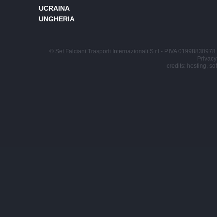
UCRAINA
UNGHERIA
© Set Falciani Trasporti Internazionali S.r.l - P.IVA 0199883097
Privacy
credits: hosting, s